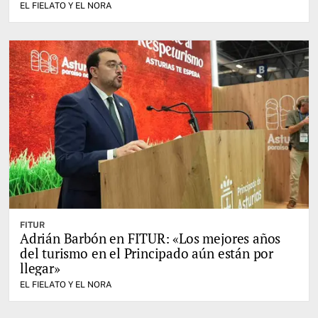
mano del Leader del Oriente de Asturias
EL FIELATO Y EL NORA
FITUR
Adrián Barbón en FITUR: «Los mejores años
del turismo en el Principado aún están por
llegar»
EL FIELATO Y EL NORA