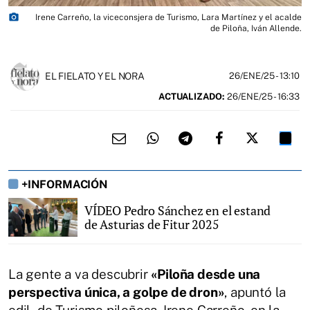
photo_camera
Irene Carreño, la viceconsjera de Turismo, Lara Martínez y el acalde
de Piloña, Iván Allende.
EL FIELATO Y EL NORA
26/ENE/25
- 13:10
ACTUALIZADO:
26/ENE/25 - 16:33
+INFORMACIÓN
VÍDEO Pedro Sánchez en el estand
de Asturias de Fitur 2025
La gente a va descubrir
«Piloña desde una
perspectiva única, a golpe de dron»
, apuntó la
edil de Turismo piloñesa, Irene Carreño, en la