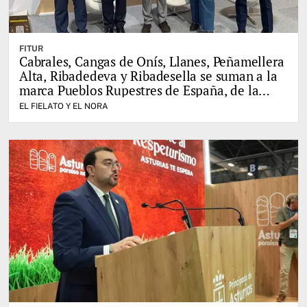
FITUR
Cabrales, Cangas de Onís, Llanes, Peñamellera
Alta, Ribadedeva y Ribadesella se suman a la
marca Pueblos Rupestres de España, de la
mano del Leader del Oriente de Asturias
EL FIELATO Y EL NORA