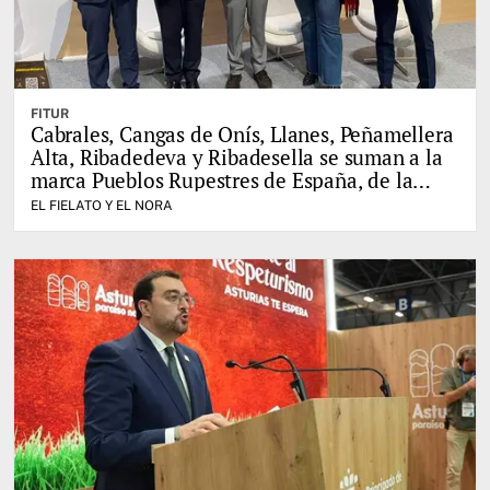
FITUR
Cabrales, Cangas de Onís, Llanes, Peñamellera
Alta, Ribadedeva y Ribadesella se suman a la
marca Pueblos Rupestres de España, de la
mano del Leader del Oriente de Asturias
EL FIELATO Y EL NORA