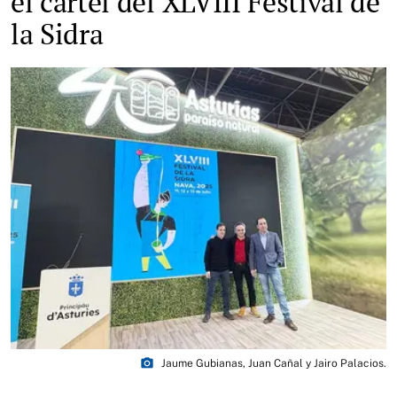
el cartel del XLVIII Festival de
la Sidra
photo_camera
Jaume Gubianas, Juan Cañal y Jairo Palacios.