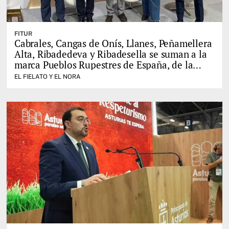
FITUR
Cabrales, Cangas de Onís, Llanes, Peñamellera
Alta, Ribadedeva y Ribadesella se suman a la
marca Pueblos Rupestres de España, de la
mano del Leader del Oriente de Asturias
EL FIELATO Y EL NORA