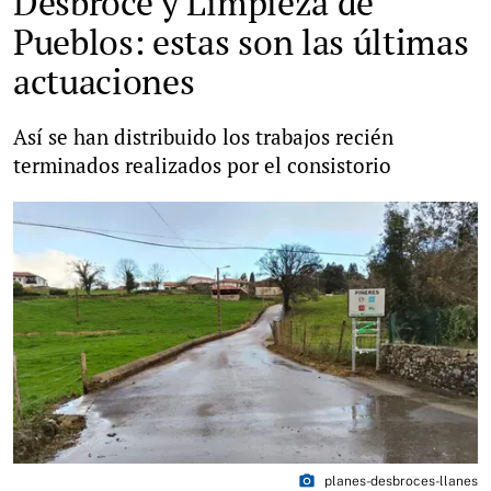
Desbroce y Limpieza de
Pueblos: estas son las últimas
actuaciones
Así se han distribuido los trabajos recién
terminados realizados por el consistorio
photo_camera
planes-desbroces-llanes