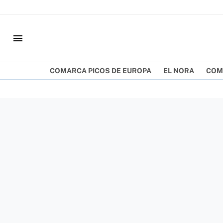
menu
COMARCA PICOS DE EUROPA
EL NORA
COM