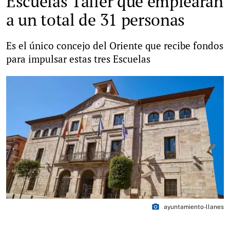
Escuelas Taller que emplearán
a un total de 31 personas
Es el único concejo del Oriente que recibe fondos
para impulsar estas tres Escuelas
photo_camera
ayuntamiento-llanes