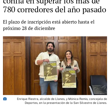
confía en superar los más de
780 corredores del año pasado
El plazo de inscripción está abierto hasta el
próximo 28 de diciembre
photo_camera
Enrique Riestra, alcalde de Llanes, y Mónica Remis, concejala de
Deportes, en la presentación de la San Silvestre de Llanes.