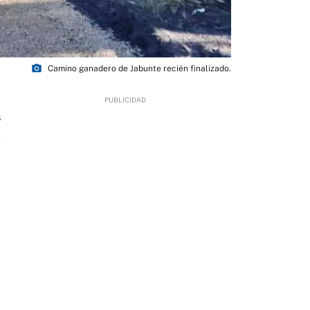
photo_camera
Camino ganadero de Jabunte recién finalizado.
8