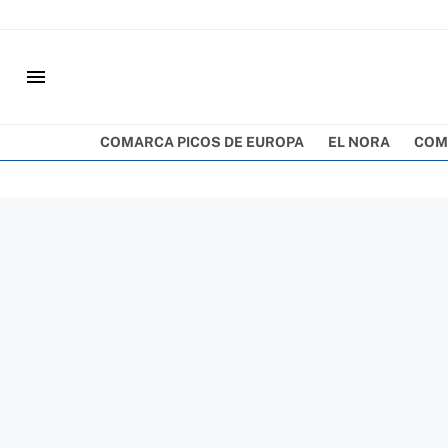
menu
COMARCA PICOS DE EUROPA
EL NORA
COM