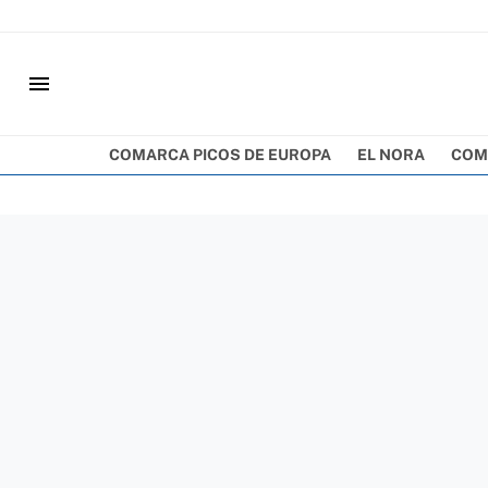
menu
COMARCA PICOS DE EUROPA
EL NORA
COM