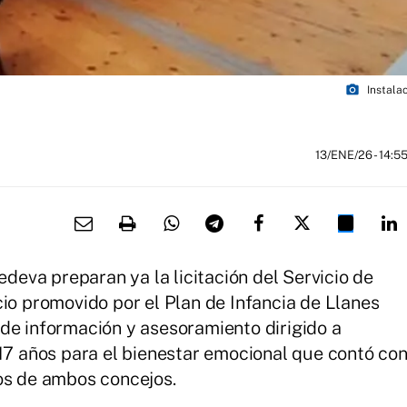
photo_camera
Instala
13/ENE/26
- 14:5
eva preparan ya la licitación del Servicio de
cio promovido por el Plan de Infancia de Llanes
de información y asesoramiento dirigido a
 17 años para el bienestar emocional que contó co
ios de ambos concejos.