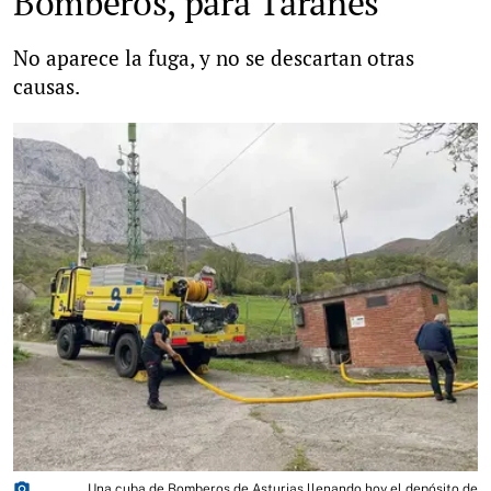
Bomberos, para Taranes
No aparece la fuga, y no se descartan otras
causas.
photo_camera
Una cuba de Bomberos de Asturias llenando hoy el depósito de