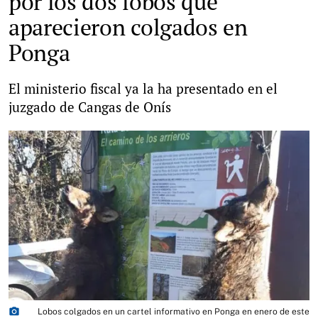
por los dos lobos que
aparecieron colgados en
Ponga
El ministerio fiscal ya la ha presentado en el
juzgado de Cangas de Onís
photo_camera
Lobos colgados en un cartel informativo en Ponga en enero de este