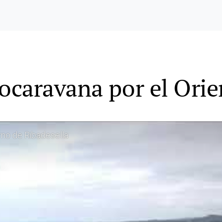
caravana por el Orie
rno de Ribadesella