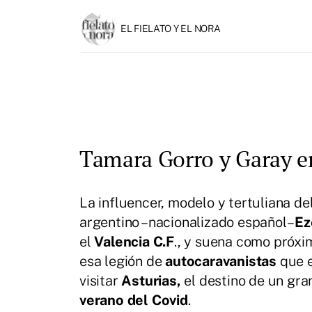
EL FIELATO Y EL NORA
Tamara Gorro y Garay e
La influencer, modelo y tertuliana de
argentino –nacionalizado español–
Ez
el
Valencia C.F
., y suena como próxi
esa legión de
autocaravanistas
que e
visitar
Asturias,
el destino de un gra
verano del Covid
.