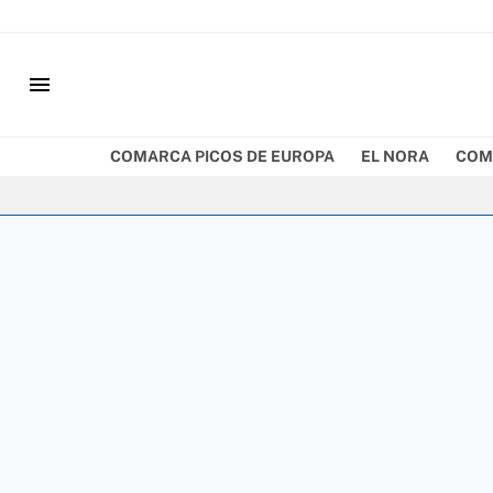
menu
COMARCA PICOS DE EUROPA
EL NORA
COM