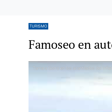
TURISMO
Famoseo en auto
Tamara Gorro en los acantilados del Infie