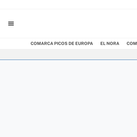
menu
COMARCA PICOS DE EUROPA
EL NORA
COM