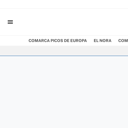
menu
COMARCA PICOS DE EUROPA
EL NORA
COM