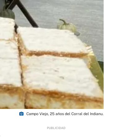
photo_camera
Campo Viejo, 25 años del Corral del Indianu.
0