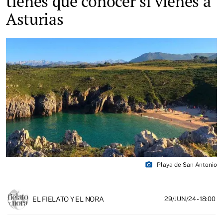
tienes que conocer si vienes a
Asturias
photo_camera
Playa de San Antonio
EL FIELATO Y EL NORA
29/JUN/24
- 18:00