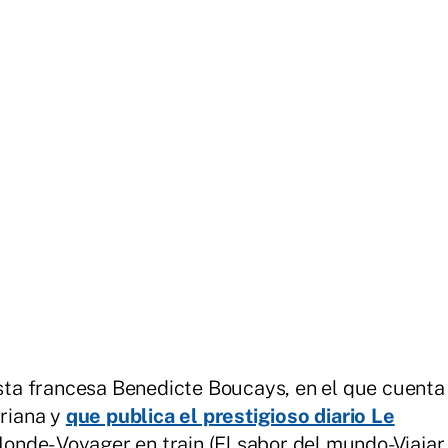
dista francesa Benedicte Boucays, en el que cuenta
uriana y
que publica el prestigioso diario Le
onde- Voyager en train (El sabor del mundo-Viajar