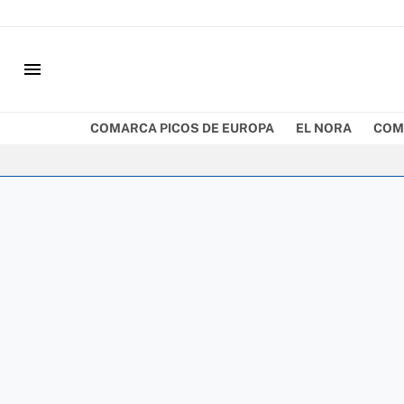
menu
COMARCA PICOS DE EUROPA
EL NORA
COM