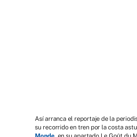
Así arranca el reportaje de la perio
su recorrido en tren por la costa ast
Monde
, en su apartado Le Goût du M