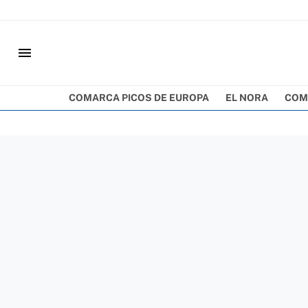
menu
COMARCA PICOS DE EUROPA
EL NORA
COM