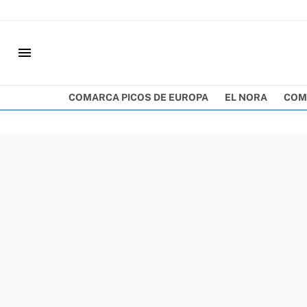
menu
COMARCA PICOS DE EUROPA
EL NORA
COM