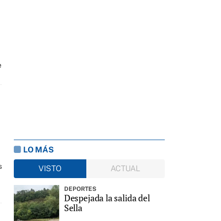
e
LO MÁS
s
VISTO
ACTUAL
DEPORTES
Despejada la salida del
Sella