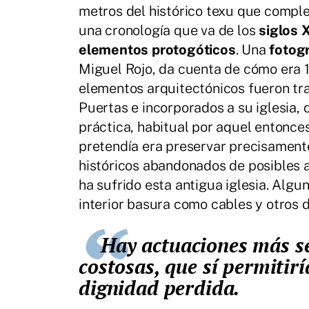
metros del histórico texu que complet
una cronología que va de los
siglos X
elementos protogóticos
. Una
fotog
Miguel Rojo, da cuenta de cómo era 1
elementos arquitectónicos fueron tr
Puertas e incorporados a su iglesia, 
práctica, habitual por aquel entonce
pretendía era preservar precisamente
históricos abandonados de posibles 
ha sufrido esta antigua iglesia. Algu
interior basura como cables y otros 
Hay actuaciones más sencillas y, desde luego, menos
costosas, que sí permitirí
dignidad perdida.