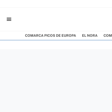
menu
COMARCA PICOS DE EUROPA
EL NORA
COM