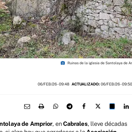
photo_camera
Ruinas de la iglesia de Santolaya de A
06/FEB/26
- 09:48
ACTUALIZADO:
06/FEB/26 - 09:5
antolaya de Amprior
, en
Cabrales
, lleve décadas