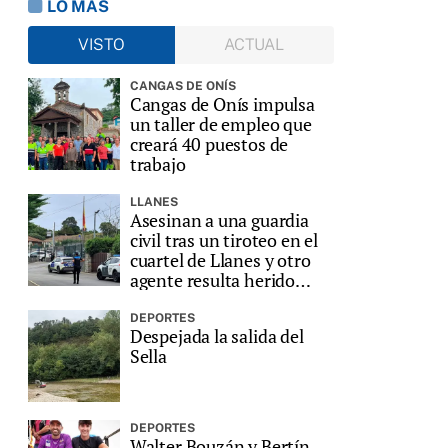
LO MÁS
VISTO
ACTUAL
CANGAS DE ONÍS
Cangas de Onís impulsa
un taller de empleo que
creará 40 puestos de
trabajo
LLANES
Asesinan a una guardia
civil tras un tiroteo en el
cuartel de Llanes y otro
agente resulta herido
grave
DEPORTES
Despejada la salida del
Sella
DEPORTES
Walter Bouzán y Bertín