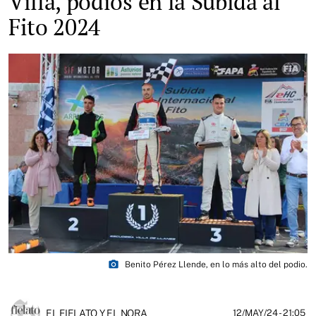
Villa, podios en la Subida al
Fito 2024
photo_camera
Benito Pérez Llende, en lo más alto del podio.
EL FIELATO Y EL NORA
12/MAY/24
- 21:05