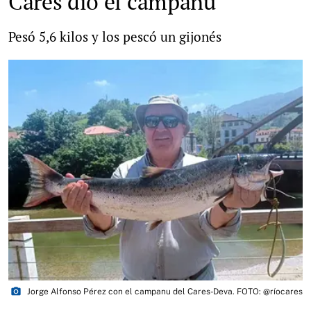
Cares dio el campanu
Pesó 5,6 kilos y los pescó un gijonés
photo_camera
Jorge Alfonso Pérez con el campanu del Cares-Deva. FOTO: @ríocares