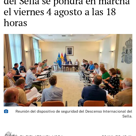
del Sella se pondrá en marcha
el viernes 4 agosto a las 18
horas
photo_camera
Reunión del dispositivo de seguridad del Descenso Internacional del
Sella.