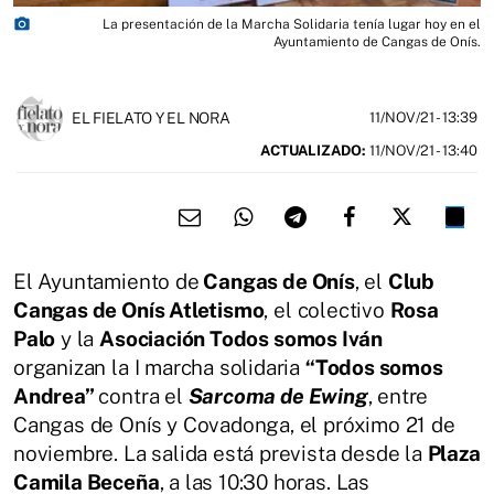
photo_camera
La presentación de la Marcha Solidaria tenía lugar hoy en el
Ayuntamiento de Cangas de Onís.
EL FIELATO Y EL NORA
11/NOV/21
- 13:39
ACTUALIZADO:
11/NOV/21 - 13:40
El Ayuntamiento de
Cangas de Onís
, el
Club
Cangas de Onís Atletismo
, el colectivo
Rosa
Palo
y la
Asociación Todos somos Iván
organizan la I marcha solidaria
“Todos somos
Andrea”
contra el
Sarcoma de Ewing
, entre
Cangas de Onís y Covadonga, el próximo 21 de
noviembre. La salida está prevista desde la
Plaza
Camila Beceña
, a las 10:30 horas. Las