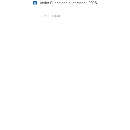
photo_camera
Javier Bueno con el campanu 2025
9