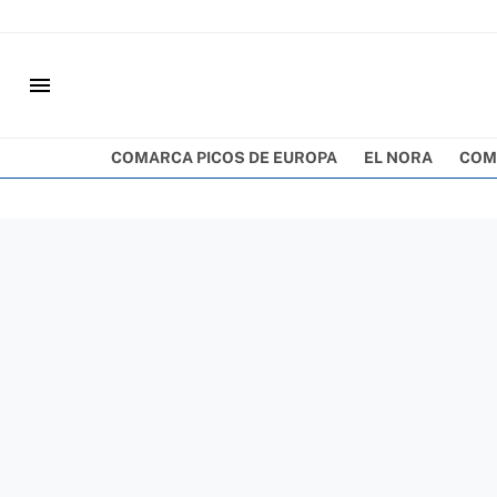
menu
COMARCA PICOS DE EUROPA
EL NORA
COM