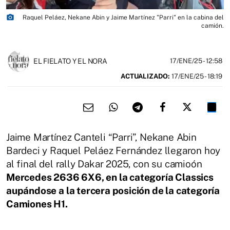
photo_camera
Raquel Peláez, Nekane Abin y Jaime Martínez "Parri" en la cabina del
camión.
EL FIELATO Y EL NORA
17/ENE/25
- 12:58
ACTUALIZADO:
17/ENE/25 - 18:19
Jaime Martínez Canteli “Parri”, Nekane Abin
Bardeci y Raquel Peláez Fernández llegaron hoy
al final del rally Dakar 2025, con su camioón
Mercedes
2636 6X6, en la categoría Classics
aupándose a la tercera posición de la categoría
Camiones H1.