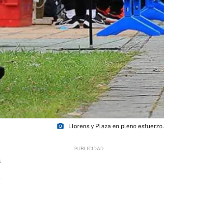
photo_camera
Llorens y Plaza en pleno esfuerzo.
8