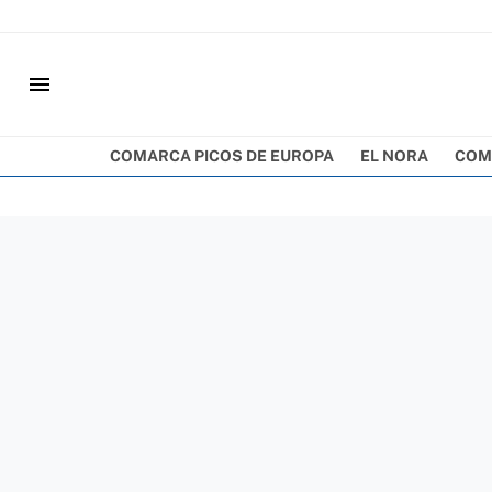
menu
COMARCA PICOS DE EUROPA
EL NORA
COM