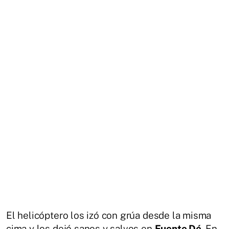
El helicóptero los izó con grúa desde la misma
cima y los dejó sanos y salvos en
Fuente Dé
. En