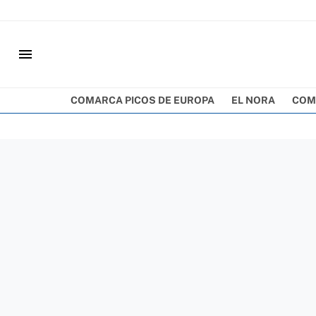
menu
COMARCA PICOS DE EUROPA
EL NORA
COM