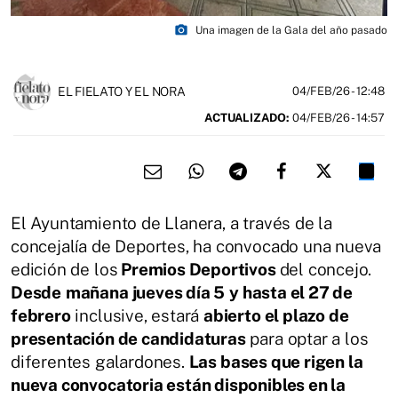
photo_camera
Una imagen de la Gala del año pasado
EL FIELATO Y EL NORA
04/FEB/26
- 12:48
ACTUALIZADO:
04/FEB/26 - 14:57
El Ayuntamiento de Llanera, a través de la
concejalía de Deportes, ha convocado una nueva
edición de los
Premios Deportivos
del concejo.
Desde
mañana jueves día 5
y hasta el 27 de
febrero
inclusive, estará
abierto el plazo de
presentación de candidaturas
para optar a los
diferentes galardones.
Las bases que rigen la
nueva convocatoria están disponibles en la