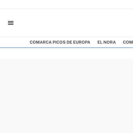
menu
COMARCA PICOS DE EUROPA
EL NORA
COM