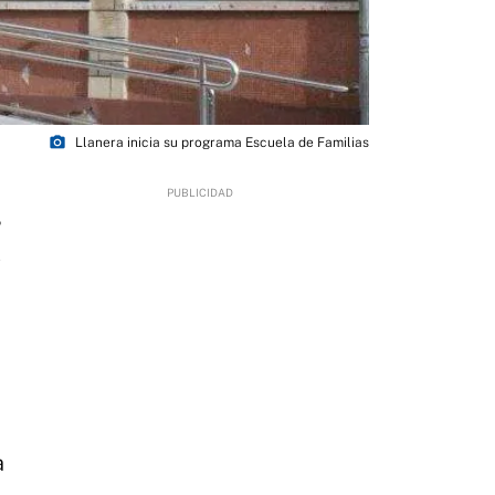
photo_camera
Llanera inicia su programa Escuela de Familias
5
a