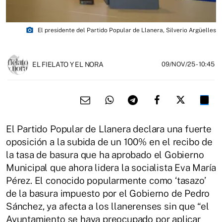
photo_camera
El presidente del Partido Popular de Llanera, Silverio Argüelles
EL FIELATO Y EL NORA
09/NOV/25
- 10:45
El Partido Popular de Llanera declara una fuerte
oposición a la subida de un 100% en el recibo de
la tasa de basura que ha aprobado el Gobierno
Municipal que ahora lidera la socialista Eva María
Pérez. El conocido popularmente como ‘
tasazo
’
de la basura impuesto por el Gobierno de Pedro
Sánchez, ya afecta a los
llanerenses
sin que “el
Ayuntamiento se haya preocupado por aplicar