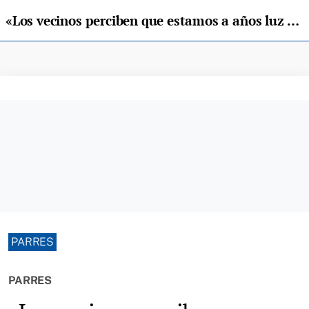
«Los vecinos perciben que estamos a años luz de otros concejos, como Cangas, por poner un ejemplo»
PARRES
PARRES