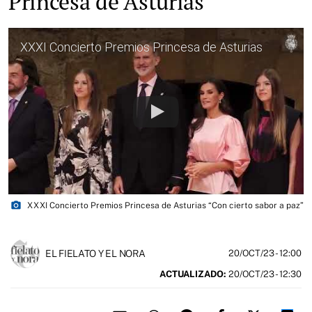
Princesa de Asturias
XXXI Concierto Premios Princesa de Asturias
photo_camera
XXXI Concierto Premios Princesa de Asturias “Con cierto sabor a paz”
EL FIELATO Y EL NORA
20/OCT/23
- 12:00
ACTUALIZADO:
20/OCT/23 - 12:30