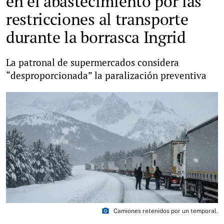
en el abastecimiento por las
restricciones al transporte
durante la borrasca Ingrid
La patronal de supermercados considera
“desproporcionada” la paralización preventiva
photo_camera
Camiones retenidos por un temporal.