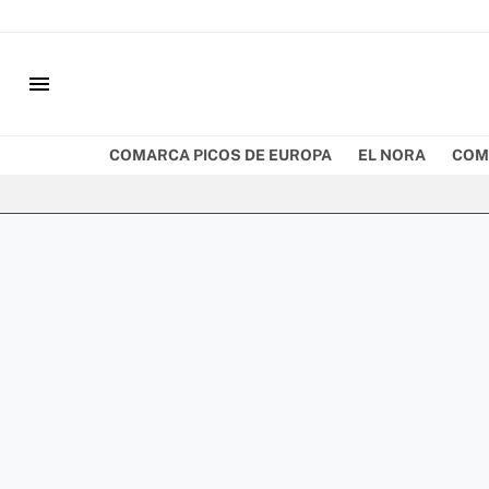
menu
COMARCA PICOS DE EUROPA
EL NORA
COM