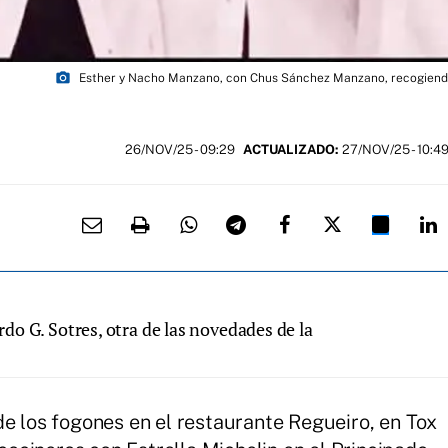
photo_camera
Esther y Nacho Manzano, con Chus Sánchez Manzano, recogiendo 
26/NOV/25
- 09:29
ACTUALIZADO:
27/NOV/25 - 10:4
o G. Sotres, otra de las novedades de la
de los fogones en el restaurante Regueiro, en Tox