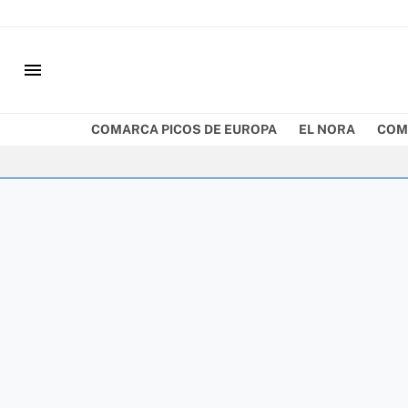
menu
COMARCA PICOS DE EUROPA
EL NORA
COM