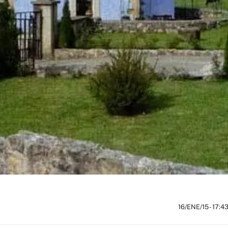
16/ENE/15
- 17:4