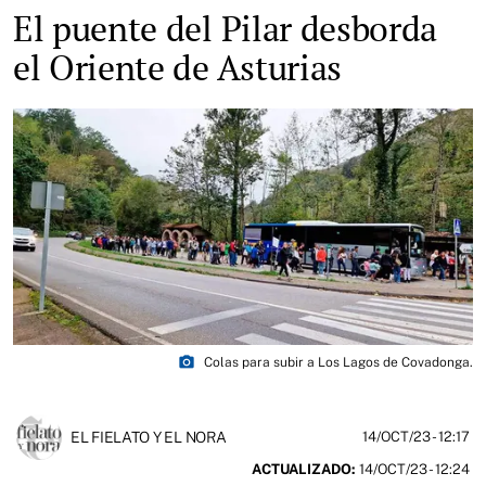
El puente del Pilar desborda
el Oriente de Asturias
photo_camera
Colas para subir a Los Lagos de Covadonga.
EL FIELATO Y EL NORA
14/OCT/23
- 12:17
ACTUALIZADO:
14/OCT/23 - 12:24