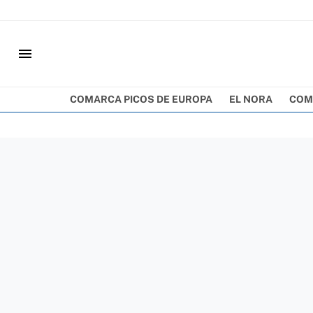
menu
COMARCA PICOS DE EUROPA
EL NORA
COM