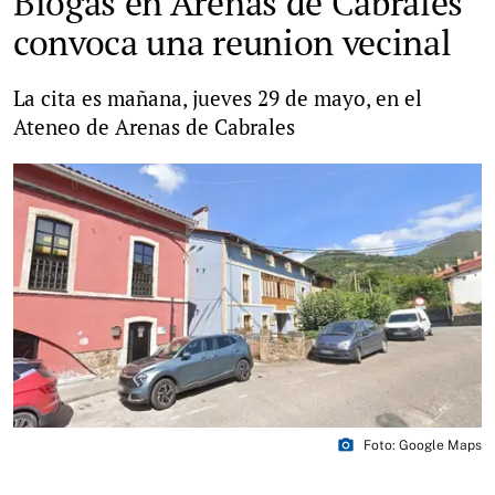
Biogás en Arenas de Cabrales"
convoca una reunion vecinal
La cita es mañana, jueves 29 de mayo, en el
Ateneo de Arenas de Cabrales
photo_camera
Foto: Google Maps