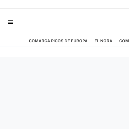
menu
COMARCA PICOS DE EUROPA
EL NORA
COM