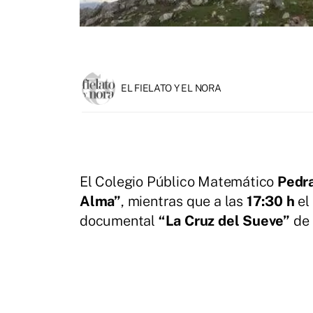
EL FIELATO Y EL NORA
El Colegio Público Matemático
Pedr
Alma”
, mientras que a las
17:30 h
el
documental
“La Cruz del Sueve”
de