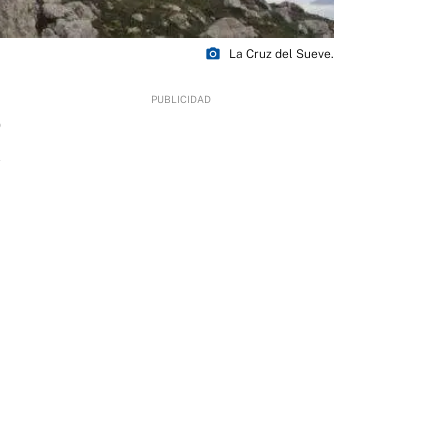
photo_camera
La Cruz del Sueve.
0