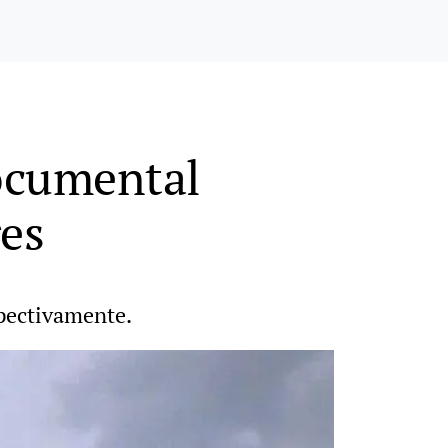
documental
res
spectivamente.