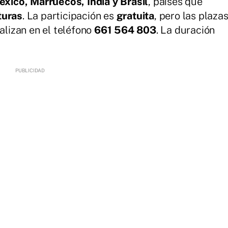
xico, Marruecos, India y Brasil
, países que
turas
. La participación es
gratuita
, pero las plaza
alizan en el teléfono
661 564 803
. La duración