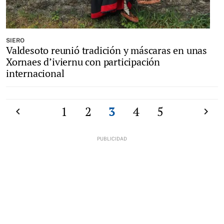
SIERO
Valdesoto reunió tradición y máscaras en unas
Xornaes d’iviernu con participación
internacional
Anterior
1
2
3
4
5
Siguien